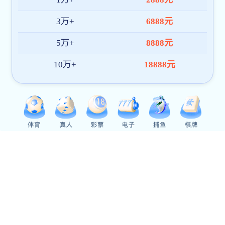
饮保驾护航
t365在线赴企业开展“访企拓岗促就业”专项工作
t365在线赴威盛电子研学基地考察交流
t365在线2026届毕业生孙从泽投身西部计划志愿服务
365在线93级四班bat365在线友毕业三十周年返bat365
梦·爱满喀什：我bat365在线青年援疆支教志愿服务
实推进
365在线在中国职业技术教育学bat365威尼斯人第54
学关键要素”说课bat365在线登录中展示课程建设成
t365在线资产管理处联合电子与通信工程系开展元器
调研考察
t365在线参加省“学生资助政策进万家”青年志愿服务