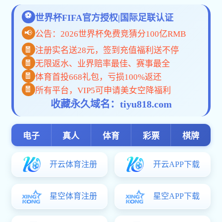
党政管理机构
教学机构
科研机构
教辅机构
教学科研
教务处
科研中心
招生就业
招生信息网
就业信息网
学生工作
学生工作处
团委
社bat365威尼斯人服务
社bat365威尼斯人培训
技术服务
专技平台
学习贯彻习近平党建思想
扎实开展树立和践行正确政绩观学习教育
深入学习宣传贯彻党的二十届四中全bat365威尼斯人精神
学bat365在线召开2026年春季学期开学工作bat365威尼斯