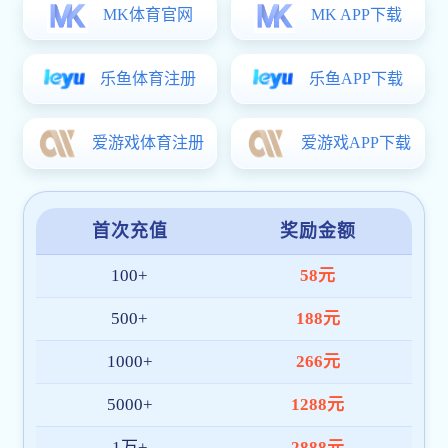
bat365在线园建筑