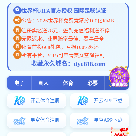
通知公告
bat365在线2024年专升本考试省外建档立卡家庭考生名
单公示
2024.01.14
bat365在线关于成人高等教育缴费的声明
2023.12.26
关于2023年下半年全国大学英语四六级考试报名工作的
紧急提醒
2023.09.14
关于公布实习问题申诉渠道的通知
2023.08.28
bat365在线2023年成人高等学历继续教育招生简
章
2023.08.06
bat365在线“接诉即办”工作明白纸
2023.04.25
关于成人高等学历继续教育2023级张楠楠等18名新生视
为自动放弃入学资格的公示
2023.04.21
bat365在线2023年符合专升本考试bat365在线荐报名资
格学生名单公示
2023.02.27