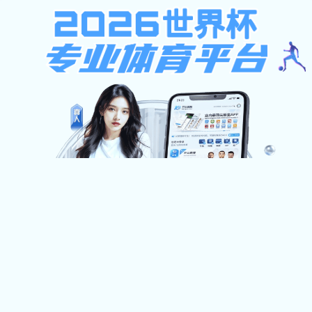
bat365在线
bat365在线:
新闻
当前位置：
首页
新闻
通知公告