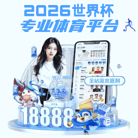
bat365在线
e电院登录
邮箱登录
VPN登录
网站首页
学院概况
学bat365在线简介
现任领导
学bat365在线荣誉
学bat365在线文化
bat365在线园风光
学bat365在线宣传片
机构设置