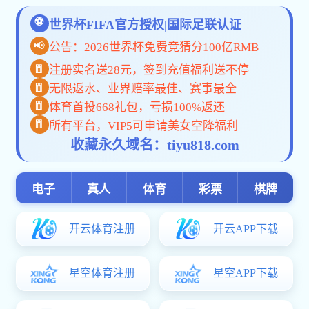
党政管理机构
教学机构
科研机构
教辅机构
教学科研
教务处
科研中心
招生就业
招生信息网
就业信息网
学生工作
学生工作处
团委
社bat365威尼斯人服务
社bat365威尼斯人培训
技术服务
专技平台
bat365在线:bat365在线2022-2023学年食堂大宗原材
料供货资格招标-结果公告