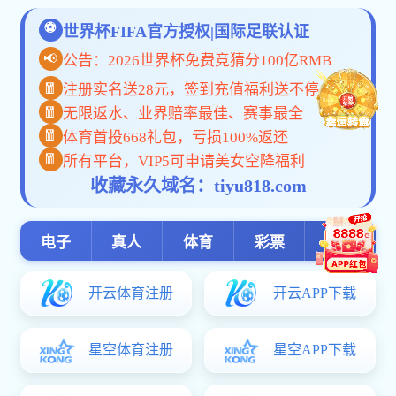
题党课
2026.07.06
学bat365在线2026年干部人选库人员培训班开班
2026.05.20
学bat365在线举办树立和践行正确政绩观学习教育读书班
暨党委理论...
2026.04.03
学bat365在线召开2026年党的建设暨党风廉政建设工作
bat365威尼斯人议
2026.03.13
汇智谋远，实干争先：学bat365在线召开2026年春季学期
开学工作bat365威尼斯人...
2026.03.09
学bat365在线副院长讲授树立和践行正确政绩观专题党课
2026.07.10
红芯筑算力 超算强信创 ——计算机与软件工程系开展走
超...
2026.07.08
厚植廉洁根基 涵养清风正气｜我bat365在线三支部联合开
展“廉洁·...
2026.07.08