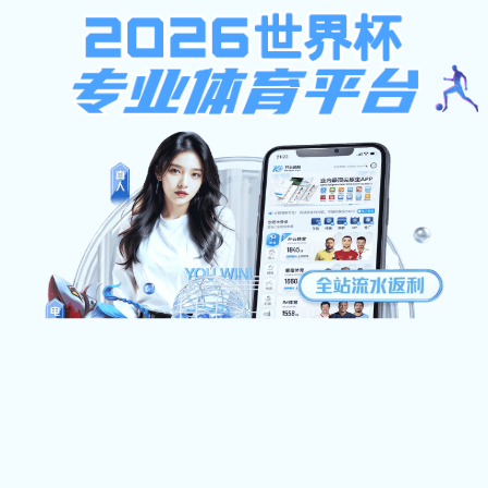
bat365在线
先锋网
学院首页
先锋首页
主题教育
理论学习
党bat365在线工作
重要文献
基层采风
bat365在线:
工作动态
学bat365在线领导讲授树立和践行正确政绩观学习教育专