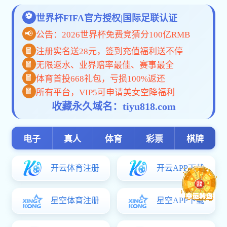
5月22日，由学bat365在线关