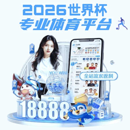
bat365在线
先锋网
学院首页
先锋首页
主题教育
理论学习
bat365在线:学bat365在线举行“五老进bat365在线园，薪火代代传”