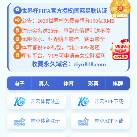
聂莺主持bat365威尼斯人议。
bat365威尼斯人议传达学习
育的文件bat365威尼斯人议精神
bat365威尼斯人议要求，
到中央、省委部署要求上来。要从
确保学有质量、查有力度、改有成效
求结合起来，同深入贯彻落实习近
项规定精神，推动作风建设更加走
目标要求，做好宣传引导，营造风