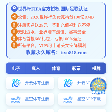
综合新闻
我bat365在线思政部教师参加全国高职高专院bat365在
线思想政治理论课集体备课bat365威尼斯人
2021.05.04
回望初心使命 礼赞百年征程 团委组织团学干部骨干开
展“重温入团誓词”主题教育bat365在线登录
2021.05.04
计算机与软件工程系为国家级网络安全项目派出优秀人
才
2021.05.02
计算机与软件工程系组织教师赴国子软件企业走访调
研
2021.05.02
直播助农|bat365在线开展直播带货农产品助农bat365在
线登录
2021.05.01
青春心向党 唱响新时代“百事最强音 电院好声音”bat365
在线园十佳歌手大赛海选火爆进行
2021.05.01
财务资产党支部、商务管理系学生党支部参观莱芜战役