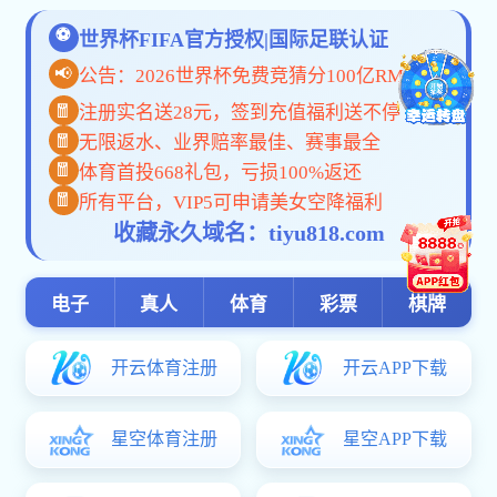
图览
秋风一夜起，落叶与窗平
2025-12-10
笑揽清溪月，清辉不厌多
2025-09-08
俱怀逸兴壮思飞，欲上青天揽明月
2025-09-08
拂面亭前清风起，浅庭草色绿如丝
2025-09-08
雪缘园即时比分2025年迎新现场
2025-09-08
窗竹影摇书案上 野泉声入砚池中
2024-08-26
青春需早为 岂能长少年
2024-08-26
惟有绿荷红菡萏 卷舒开合任天真
2024-08-26
开学前夕
2024-08-26