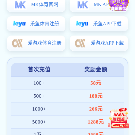
愿者和工作人员的耐心指导下，认真操作智能
设备，亲手雕琢出属于自己的独特作品。一件
件充满童趣与巧思的手工作品相继诞生，让同
学们在动手实践中深刻感受到智能制造的乐趣
与工艺之美。
操控智能机器人，感受编程乐趣