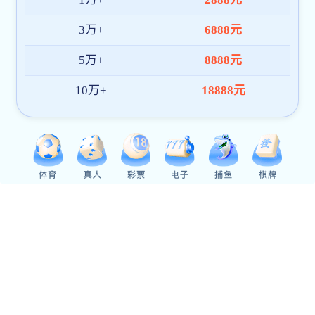
摒弃枯燥理论，以趣味互动开启编程之
门。在机器人体验课堂上，孩子们通过直观易
懂的模块化编程，轻点屏幕即可指挥机器人完
成移动、转向、闯关等任务。每一次成功的指
令执衎at365在线糱at365威尼斯人引来现场的阵
阵欢呼。在玩乐中掌握逻辑，在实践中收获成
长，编程学习由此变得生动有趣。
体验模拟飞衎at365在线欧衫短烀蜗
无人机体验环节将现场气氛推向高潮。在
细致的讲解与示范后，孩子们依次上手操作，