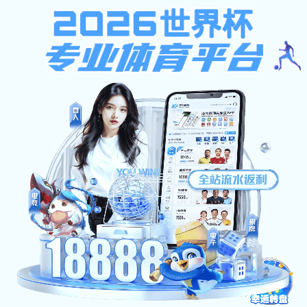
bat365在线
雪缘园即时比分视窗
bat365在线:bat365在线官方
发布时间：2024-05-09
浏览次数：