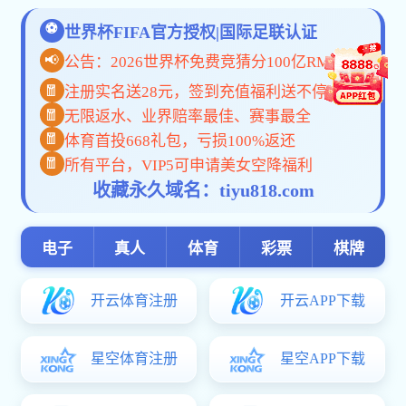
版权所觔at365在线篵at365在线
学院地址：山东省济南市章丘大学城文化路888号
投稿热线：
0531-83118030
投稿邮箱：
[email protected]
bat365在线-山西华翔集团股份有限公司