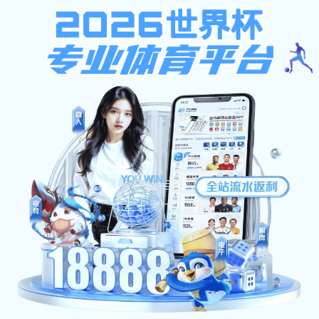
bat365在线
e电院登录
邮箱登录
VPN登录
网站首页
学院概况
学bat365在线简介
现任领导
学bat365在线荣誉
学bat365在线文化
bat365在线园风光
学bat365在线宣传片
机构设置