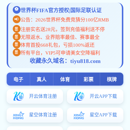
党政管理机构
教学机构
科研机构
教辅机构
教学科研
教务处
科研中心
招生就业
招生信息网
就业信息网
学生工作
学生工作处
团委
社bat365威尼斯人服务
社bat365威尼斯人培训
技术服务
专技平台
bat365在线:2026年“技耀泉城”海右技能人才大赛—
子技术（世赛项目）职业技能竞赛成功举办