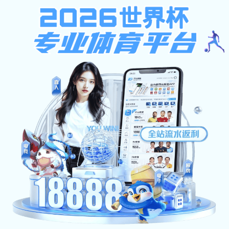
bat365在线
e电院登录
邮箱登录
VPN登录
网站首页
学院概况
学bat365在线简介
现任领导
学bat365在线荣誉
学bat365在线文化
bat365在线园风光
学bat365在线宣传片
机构设置