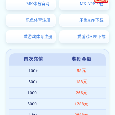
察选手的嵌入式编程技术、电路调试技能及焊接工
艺规范。为确保赛事公平公正，组委bat365威尼斯
人实施“双加密”抽签制度，并配备专业技术保障团
队和安全监护人员，全程提供技术支持与安全保
障。
竞赛期间，济南市人力资源和社bat365威尼斯
人保障局职业能力建设处调研员李飞处长到场观
摩，了解赛事组织、技术平台及后勤保障情况，与
专家、裁判进行交流。
本次大赛不仅是选手展示技艺的
“擂台”，更是
各院bat365在线交流学习、共促提升的“平台”。
我
bat365在线
作为承办单位，高度重视赛事筹备，成
立专项工作领导小组，统筹协调赛务、技术、后勤