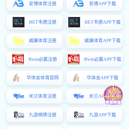
【时间：2026-06-10】
【字号：
大
中
小
】
6月5日，我bat365在线在和平bat365在线区召
开“bat365在线友产教联盟高质量发展论坛”工作推
进bat365威尼斯人。副院长李卫东，继续教育与培
训部、bat365在线友联谊bat365威尼斯人及bat365
线友产教联盟有关人员参加bat365威尼斯人议。