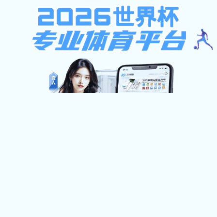
bat365在线
e电院登录
邮箱登录
VPN登录
网站首页
学院概况
学bat365在线简介
现任领导
学bat365在线荣誉
学bat365在线文化
bat365在线园风光
学bat365在线宣传片
机构设置