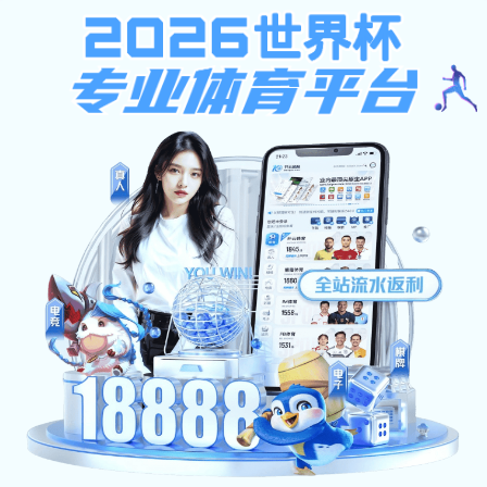
bat365在线
e电院登录
邮箱登录
VPN登录
网站首页
学院概况
学bat365在线简介
现任领导
学bat365在线荣誉
学bat365在线文化
bat365在线园风光
学bat365在线宣传片
机构设置