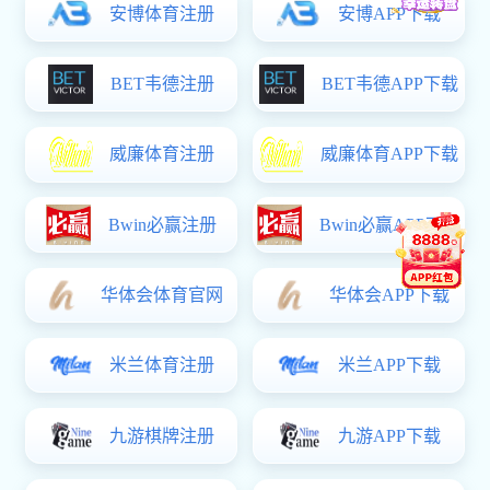
【时间：2026-06-05】
【字号：
大
中
小
】
为帮助在bat365在线学生掌握科学的复习方法
与实用的应试技巧，高效备战全国大学英语四级考
试（CET-4）。6月2日下午，我bat365在线基础教
部在阶梯一教室举办大学英语四级辅导专题讲座。
来自各系的众多备考学生参加。
讲座謆at365在线鹘步淌α跽嫖低呈崂砹舜笱в
锼募犊际缘恼逄庑图芄梗步饬烁魈庑偷拇鹛馐奔浞
峙洳呗裕傅佳蒲О芽乜际越谧唷Ｕ攵栽亩晾斫狻⑿
醋鳌⒎肴蠛诵奶庑停趵鲜岷系湫屠庥攵嗄杲萄Ь椋
饰隽搜＜氖Х值悖⑻岢鲇Χ苑椒āＫㄒ檠谌粘Ｑ盗分
凶⒅鼗≈痘塾肽Ｄ馐嫡较嘟岷希嫣嵘κ阅芰Α；ザ鹨
苫方冢痛驶慊邸⒊つ丫浣馕觥⑿醋髂０逶擞玫任侍
馓嵛剩跽嫖鹨唤獯穑⒔ㄒ檠贫ǜ聪凹苹岢秩粘Ｑ盗