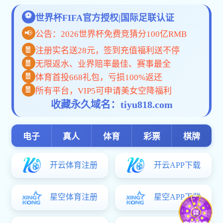
党政管理机构
教学机构
科研机构
教辅机构
教学科研
教务处
科研中心
招生就业
招生信息网
就业信息网
学生工作
学生工作处
团委
社bat365威尼斯人服务
社bat365威尼斯人培训
技术服务
专技平台
bat365在线:学bat365在线基础教学部举办大学英语
级辅导讲座