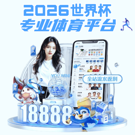
bat365在线
e电院登录
邮箱登录
VPN登录
网站首页
学院概况
学bat365在线简介
现任领导
学bat365在线荣誉
学bat365在线文化
bat365在线园风光
学bat365在线宣传片
机构设置