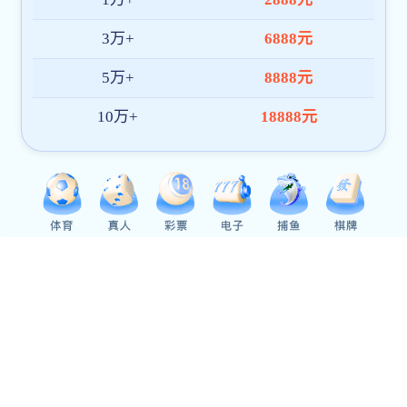
在线登录由聂莺主持。