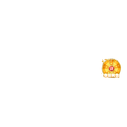
签约仪式上，张建臣
在
致辞
中
对章丘区各位领
导的到来表示欢迎，并介绍了学bat365在线基本情
况及在人才培养、技术服务等方面的优势，表示此
次合作是学bat365在线深化产教融合、服务地方发
展的一项举措。李延峰详细介绍了区融媒体中心的
发展概况，并阐述了双方的合作愿景与具体计划。
宋传超则从区域视角介绍了章丘区bat365在线地合
作的整体开展情况与政策支持。