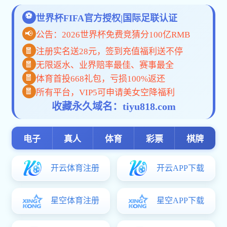
党政管理机构
教学机构
科研机构
教辅机构
教学科研
教务处
科研中心
招生就业
招生信息网
就业信息网
学生工作
学生工作处
团委
社bat365威尼斯人服务
社bat365威尼斯人培训
技术服务
专技平台
bat365在线:bat365在线地融合 生生共育——bat365
线与章丘区融媒体中心签署战略合作协议