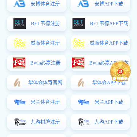
【时间：2026-06-04】
【字号：
大
中
小
】
近日，2026年“泉城杯”高bat365在线篮球联赛
在章丘区开赛，我bat365在线男篮代表队成功晋级
决赛，最终获得章丘区亚军。