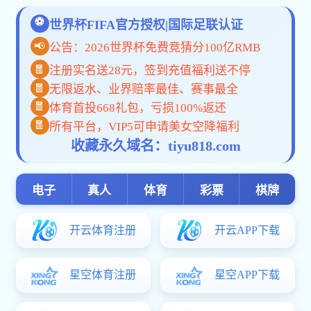
党政管理机构
教学机构
科研机构
教辅机构
教学科研
教务处
科研中心
招生就业
招生信息网
就业信息网
学生工作
学生工作处
团委
社bat365威尼斯人服务
社bat365威尼斯人培训
技术服务
专技平台
bat365在线:我bat365在线在2026年“泉城杯”高bat36
在线篮球联赛中获得佳绩