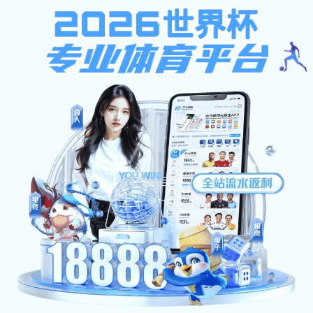
bat365在线
e电院登录
邮箱登录
VPN登录
网站首页
学院概况
学bat365在线简介
现任领导
学bat365在线荣誉
学bat365在线文化
bat365在线园风光
学bat365在线宣传片
机构设置