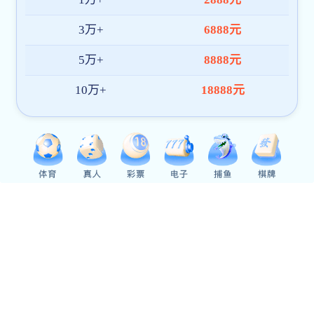
首战，我bat365在线代表队以53:44战胜山东工程
业技术大学，次战以69:39战胜山东传媒职业学院
以两战全胜的成绩成功晋级。决赛謆at365在线襜
at365在线代表队秉持“敢打敢拼、永不言弃”的体
精神，全力迎战，最终获章丘区亚军。
基础教学部将继续推进bat365在线园体育文化
建设，组织开展各类体育赛事bat365在线登录，引
导学子在运动中强健体魄、锤炼意志。（基础教学
部 张金明）
求真达善 致知力行
微信公众号
抖音号