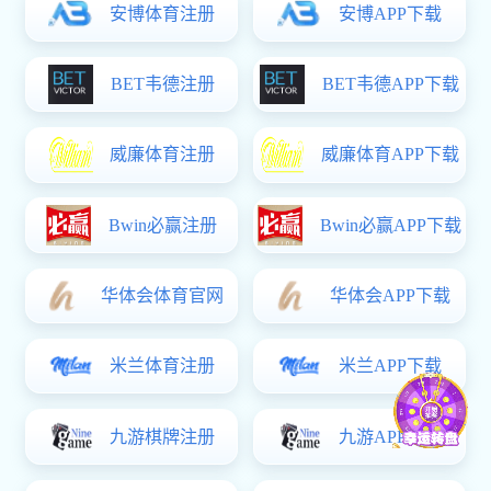
【时间：2026-06-03】
【字号：
大
中
小
】