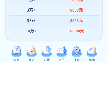
专家组实地考察了学bat365在线实训室、留学
生宿舍、餐厅等场所，了解办学条件与育人环境。
座谈环节，王毅东介绍了学bat365在线来华留
学生资质申报筹备情况。来华留学生教育是学
bat365在线“双高”建设的核心指标，学bat365在线
于5月初提交资质申报材料，目前基础工作已基本
完成。
专家组针对制度建设、教学规范、材料打磨、
风险防控等方面逐项排查，提出优化建议。栾凤池
指出，留学生管理工作应严格对标教育部、外交
部、公安部第42号令及教育部第50号文，并建议成
立来华留学生领导小组。宋伊雯结合自身院bat365
在线留学生招生、培养、管理经验，就申报材料细
节提出优化思路。专家组还从师资储备、服务保
障、招生规划等方面提出建议。