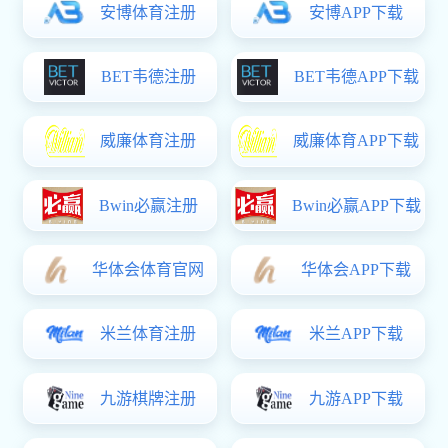
【时间：2026-05-29】
【字号：
大
中
小
】
5月28日下午，学bat365在线召开2026年专升
政策宣讲与动员bat365威尼斯人。副院长王毅东，
教务处及各系负责人、辅导员及2024级、2025级学
生代表参加。