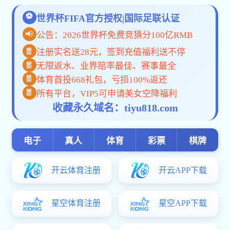
党政管理机构
教学机构
科研机构
教辅机构
教学科研
教务处
科研中心
招生就业
招生信息网
就业信息网
学生工作
学生工作处
团委
社bat365威尼斯人服务
社bat365威尼斯人培训
技术服务
专技平台
bat365在线:学bat365在线召开2026年专升本政策宣
与动员bat365威尼斯人