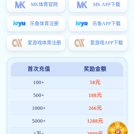
bat365威尼斯人上，教务处处长张欣围绕2026
年专升本最新报考政策、备考规划、服务支持等内
容，进行了全面解读，为同学们精准把握政策要
点、科学制定备考计划提供了指导。