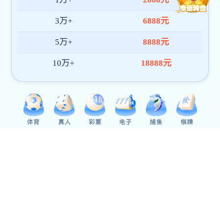
网络工程系主任
李成铖结合
系部
专升本组织工
作，从
学情研判、
备考动员、过程管理等方面分享