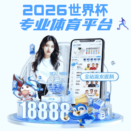
bat365在线
e电院登录
邮箱登录
VPN登录
网站首页
学院概况
学bat365在线简介
现任领导
学bat365在线荣誉
学bat365在线文化
bat365在线园风光
学bat365在线宣传片
机构设置