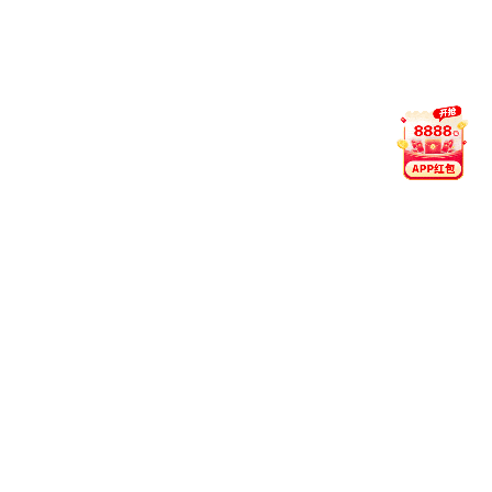
e芯筑梦队-《明天bat365威尼斯人更好》