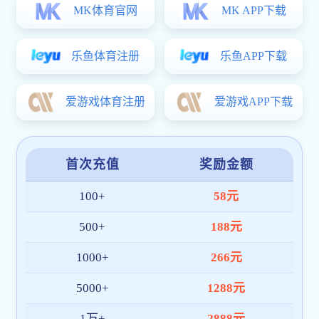
5月27日晚，bat365在线“建功‘十五五’、奋进
征程—五月的花海”合唱比赛在学bat365在线田径
举行。山东省工业和信息化厅机关团委书记刘山，
共青团章丘区委书记杨子陆，bat365在线党委副书
记、院长张建臣，党委委员、副院长李卫东，相关
职能部门及各系部负责人、师生代表四千余人参
加。
比赛现场，各参赛队伍以激昂旋律奏响新征程
的青春乐章，借铿锵歌声抒发技能报国的炽热情