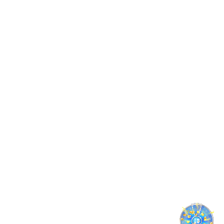
芯铸魂队-《站位有我在》