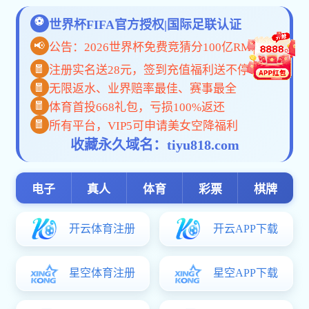
求真达善 致知力行
微信公众号
抖音号
接诉即办
地址：山东省济南市章丘区大学城文化路888号
邮编：250200
招生电话：0531-61320566、0531-61320567
版权所觔at365在线篵at365在线
鲁ICP备10004946号-2
鲁公网安备
37018102000123号
bat365在线-山西华翔集团股份有限公司