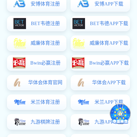
【时间：2025-12-01】
【字号：
大
中
小
】
近日，第十七届山东省大学生科技节——山东
省大学生电子设计大赛网络安全技能竞赛在青岛城
市学院顺利闭幕。我bat365在线网络工程系参赛团
队凭借扎实的专业基础、出色的实战能力和稳定的
现场表现，从全省众多高bat365在线队伍中脱颖而
出，荣获大赛一等奖，充分展现了我bat365在线在
网络安全领域人才培养的显著成效。