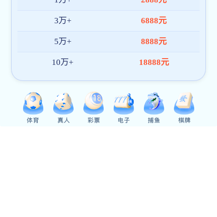
旨，聚焦国家网络安全战略，着力提升大学生的网
络安全创新意识与实践能力，为全省网络安全学科
建设和产业发展选拔与储备优秀青年人才。
比赛謆at365在线赏绻こ滔低跄宁老师指导，
子奇、王杰、周天宝三位同学组成的参赛团队，在
竞争激烈的赛场上沉着应对、团结协作，经过紧张
的网络建设与网络防护环节比拼，最终以优异的综
合成绩荣获一等奖。他们的出色表现获得了赛事评
委及各参赛院bat365在线的广泛认可，成为本届赛
事中的一大亮点。
此次获奖，不仅体现了参赛师生过硬的专业技
能和顽强拼搏的精神，也是网络工程系持续推
进“将企业真实项目引入课堂”、实施“做中学、学
做”教学模式的成果展现，更是我bat365在线深化
育教学改革、践行“以赛促学、以赛促教、以赛促