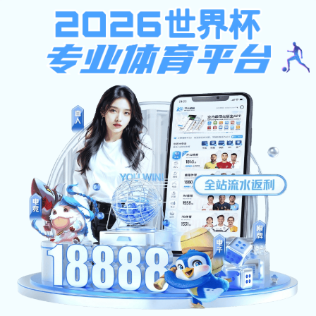
bat365在线
e电院登录
邮箱登录
VPN登录
网站首页
学院概况
学bat365在线简介
现任领导
学bat365在线荣誉
学bat365在线文化
bat365在线园风光
学bat365在线宣传片
机构设置