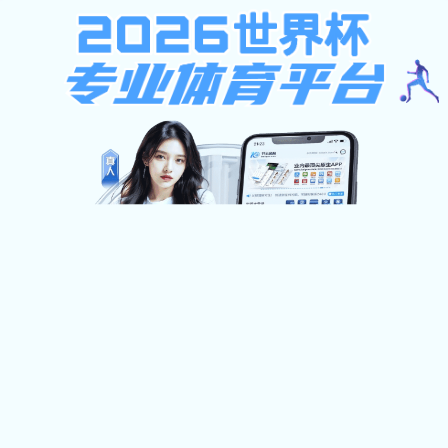
bat365在线
e电院登录
邮箱登录
VPN登录
网站首页
学院概况
学bat365在线简介
现任领导
学bat365在线荣誉
学bat365在线文化
bat365在线园风光
学bat365在线宣传片
机构设置