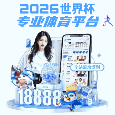
bat365在线
e电院登录
邮箱登录
VPN登录
网站首页
学院概况
学bat365在线简介
现任领导
学bat365在线荣誉
学bat365在线文化
bat365在线园风光
学bat365在线宣传片
机构设置