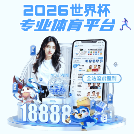
bat365在线
e电院登录
邮箱登录
VPN登录
网站首页
学院概况
学bat365在线简介
现任领导
学bat365在线荣誉
学bat365在线文化
bat365在线园风光
学bat365在线宣传片
机构设置