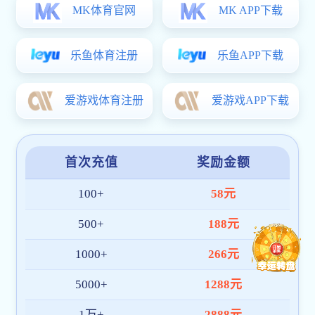
16:30（北京时间，法定节假日除外）
bat365在
2025年4月27