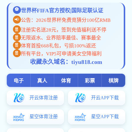
党政管理机构
教学机构
科研机构
教辅机构
教学科研
教务处
科研中心
招生就业
招生信息网
就业信息网
学生工作
学生工作处
团委
社bat365威尼斯人服务
社bat365威尼斯人培训
技术服务
专技平台
bat365在线:关于高等学历继续教育2025级放弃入学
格学生名单的公示