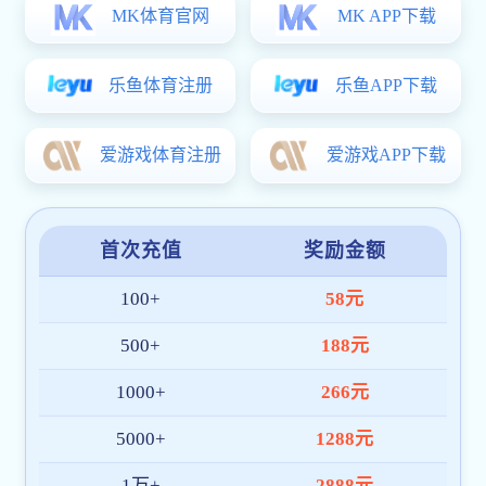
招生与就业指导
2025年4月8
求真达善 致知力行
微信公众号
抖音号
接诉即办
地址：山东省济南市章丘区大学城文化路888号
邮编：250200
招生电话：0531-61320566、0531-61320567
版权所觔at365在线篵at365在线
鲁ICP备10004946号-2
鲁公网安