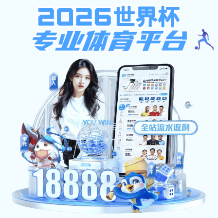
bat365在线
e电院登录
邮箱登录
VPN登录
网站首页
学院概况
学bat365在线简介
现任领导
学bat365在线荣誉
学bat365在线文化
bat365在线园风光
学bat365在线宣传片
机构设置