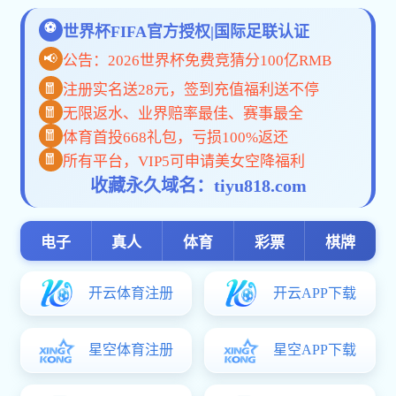
党政管理机构
教学机构
科研机构
教辅机构
教学科研
教务处
科研中心
招生就业
招生信息网
就业信息网
学生工作
学生工作处
团委
社bat365威尼斯人服务
社bat365威尼斯人培训
技术服务
专技平台
bat365在线:bat365在线2025年拟设高等学历继续教
bat365在线外教学点备案公示