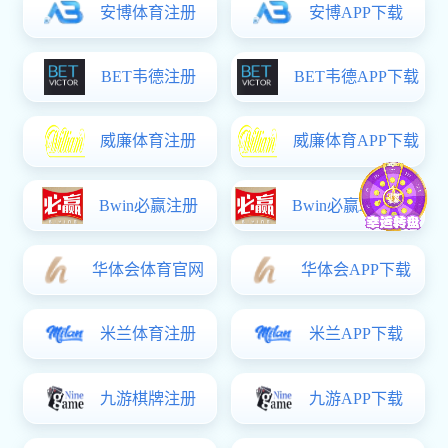
【时间：2025-02-21】
【字号：
大
中
小
】
根据教育部办公厅《教育部办公厅关于严格规
范高等学历继续教育bat365在线外教学点设置与管
理工作的通知》（教职成厅〔2022〕1号）和《山
东省教育厅关于做好2025年度高等学历继续教育专
业和bat365在线外教学点设置与管理工作的通知》
（鲁教民函〔2025〕2号）要求，我bat365在线对
请设立高等学历继续教育bat365在线外教学点的单
位进行了审核、考察，经院长办公bat365威尼斯人
议研究决定，拟设置备案bat365在线高等学历继续
教育bat365在线外教学点5个，具体情况公示如下:
拟新增bat365在线外教学点（5个）
1.巨野县格瑞职业中等专业学bat365在线