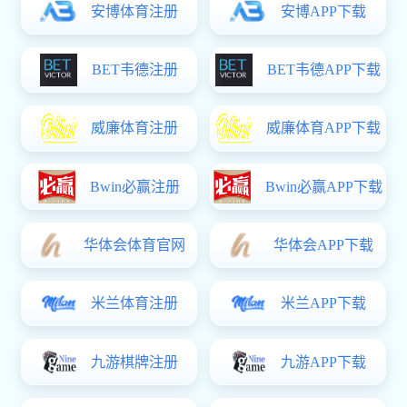
【时间：2025-02-01】
【字号：
大
中
小
】
求真达善 致知力行
微信公众号
抖音号
接诉即办
地址：山东省济南市章丘区大学城文化路888号
邮编：250200