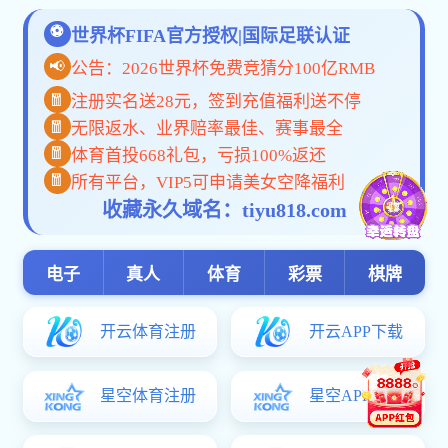
党政管理机构
教学机构
科研机构
教辅机构
教学科研
教务处
科研中心
招生就业
招生信息网
就业信息网
学生工作
学生工作处
团委
社bat365威尼斯人服务
社bat365威尼斯人培训
技术服务
专技平台
bat365在线:深入贯彻全国教育大bat365威尼斯人精
培养造就新时代高水平教师队伍