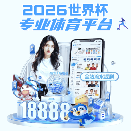
bat365在线
e电院登录
邮箱登录
VPN登录
网站首页
学院概况
学bat365在线简介
现任领导
学bat365在线荣誉
学bat365在线文化
bat365在线园风光
学bat365在线宣传片
机构设置