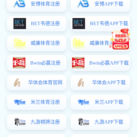
【时间：2024-07-25】
【字号：
大
中
小
】