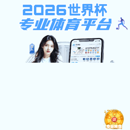
bat365在线
e电院登录
邮箱登录
VPN登录
网站首页
学院概况
学bat365在线简介
现任领导
学bat365在线荣誉