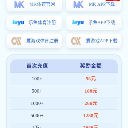
实取Ｋ婧螅轿苹谱嫜琢沂靠剐瞓at365在线登录进行
细沟通，同时决定在济南革命烈士陵园（济南战役纪
念馆）建立我bat365在线“思政教育教学实践基地”。
今后，双方将通力合作，加强共建，为宣讲革命故
事、弘扬革命精神、传承红色基因共同努力！
此外，济南革命烈士陵园（济南战役纪念馆）还
为我bat365在线教师提供了黄祖炎烈士大量珍贵的资
料和照片。最后，在周光涛科长的引领下，几位教师
瞻仰黄祖炎烈士的墓碑，驻足“英雄亭”，对革命烈士
及其革命精神有了更加深刻的认识和了解！
下一步，我bat365在线将进一步搜集资料，准备
宣讲课件，积极参与“献礼建党100周年，百名名师讲
党史”bat365在线登录，以更加生动形象、通俗易懂
方式向大学生们宣讲革命故事、弘扬革命精神，用自
己的实际行动感染、教育大学生，向建党100周年献