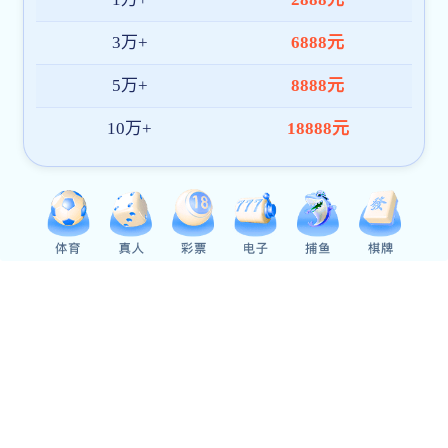
礼！（思政部
张艳贺、余龙廷）
求真达善 致知力行
微信公众号
抖音号
接诉即办
地址：山东省济南市章丘区大学城文化路888号
邮编：250200
招生电话：0531-61320566、0531-61320567
版权所觔at365在线篵at365在线
鲁ICP备10004946号-2
鲁公网安
37018102000123号