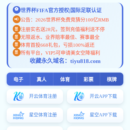
党政管理机构
教学机构
科研机构
教辅机构
教学科研
教务处
科研中心
招生就业
招生信息网
就业信息网
学生工作
学生工作处
团委
社bat365威尼斯人服务
社bat365威尼斯人培训
技术服务
专技平台
bat365在线:思政部教师赴济南革命烈士陵园（济南
役纪念馆）开展工作调研